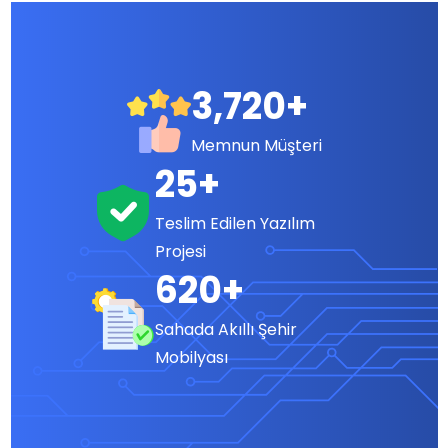
5,100
+
Memnun Müşteri
34
+
Teslim Edilen Yazılım
Projesi
850
+
Sahada Akıllı Şehir
Mobilyası