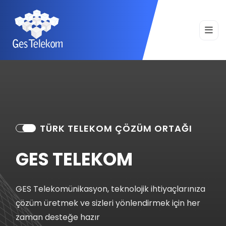
TÜRK TELEKOM ÇÖZÜM ORTAĞI
TÜRK TELEKOM ÇÖZÜM ORTAĞI
TÜRK TELEKOM ÇÖZÜM ORTAĞI
GES TELEKOM
GES TELEKOM
GES TELEKOM
GES Telekomünikasyon, teknolojik ihtiyaçlarınıza
GES Telekomünikasyon, teknolojik ihtiyaçlarınıza
GES Telekomünikasyon, teknolojik ihtiyaçlarınıza
çözüm üretmek ve sizleri yönlendirmek için her
çözüm üretmek ve sizleri yönlendirmek için her
çözüm üretmek ve sizleri yönlendirmek için her
zaman desteğe hazır
zaman desteğe hazır
zaman desteğe hazır