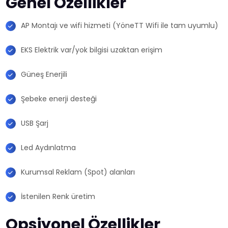
Genel Özellikler
AP Montajı ve wifi hizmeti (YöneTT Wifi ile tam uyumlu)
EKS Elektrik var/yok bilgisi uzaktan erişim
Güneş Enerjili
Şebeke enerji desteği
USB Şarj
Led Aydınlatma
Kurumsal Reklam (Spot) alanları
İstenilen Renk üretim
Opsiyonel Özellikler