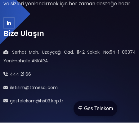
ve sizleri yönlendirmek için her zaman desteğe hazır
Bize Ulaşın
Serhat Mah. Uzayçağı Cad. 1142 Sokak, No:54-1 06374
Yenimahalle ANKARA
444 21 66
iletisim@ttmesaj.com
gestelekom@hs03.kep.tr
💬 Ges Telekom
© 2026 Bütün hakları saklıdır.
GES TELEKOM